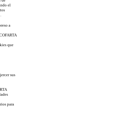
d de
ndo el
tos
.
reso a
es COFARTA
kies que
ercer sus
ARTA
dades
rios para