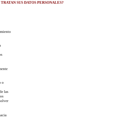
E TRATAN SUS DATOS PERSONALES?
tamiento
a
os
mente
o o
de las
tos
solver
macia