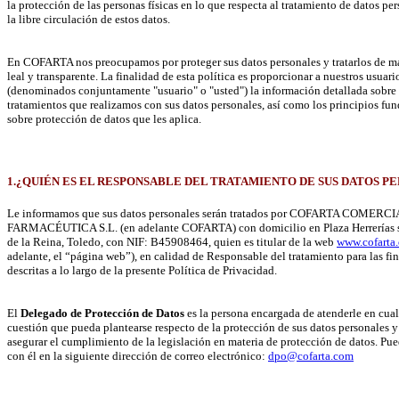
la protección de las personas físicas en lo que respecta al tratamiento de datos per
la libre circulación de estos datos.
En COFARTA nos preocupamos por proteger sus datos personales y tratarlos de man
leal y transparente. La finalidad de esta política es proporcionar a nuestros usuari
(denominados conjuntamente "usuario" o "usted") la información detallada sobre 
tratamientos que realizamos con sus datos personales, así como los principios fu
sobre protección de datos que les aplica.
1.¿QUIÉN ES EL RESPONSABLE DEL TRATAMIENTO DE SUS DATOS P
Le informamos que sus datos personales serán tratados por COFARTA COME
FARMACÉUTICA S.L. (en adelante COFARTA) con domicilio en Plaza Herrerías s
de la Reina, Toledo, con NIF: B45908464, quien es titular de la web
www.cofarta
adelante, el “página web”), en calidad de Responsable del tratamiento para las fi
descritas a lo largo de la presente Política de Privacidad.
El
Delegado de Protección de Datos
es la persona encargada de atenderle en cua
cuestión que pueda plantearse respecto de la protección de sus datos personales y
asegurar el cumplimiento de la legislación en materia de protección de datos. Pue
con él en la siguiente dirección de correo electrónico:
dpo@cofarta.com