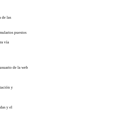
 de las
mularios puestos
ra vía
usuario de la web
tación y
das y el