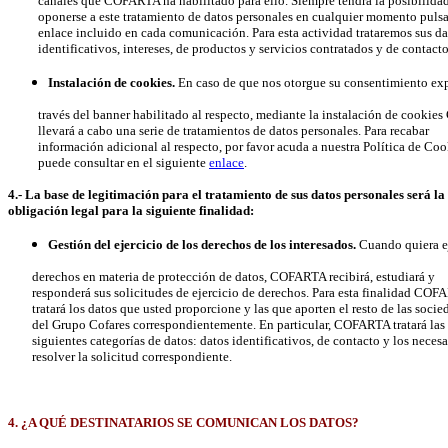
canales que COFARTA ha habilitado para ello. Siempre tendrá la posibilida
oponerse a este tratamiento de datos personales en cualquier momento pulsa
enlace incluido en cada comunicación. Para esta actividad trataremos sus da
identificativos, intereses, de productos y servicios contratados y de contacto
Instalación de cookies.
En caso de que nos otorgue su consentimiento exp
través del banner habilitado al respecto, mediante la instalación de cooki
llevará a cabo una serie de tratamientos de datos personales. Para recabar
información adicional al respecto, por favor acuda a nuestra Política de Coo
puede consultar en el siguiente
enlace
.
4.- La base de legitimación para el tratamiento de sus datos personales será la
obligación legal para la siguiente finalidad:
Gestión del ejercicio de los derechos de los interesados.
Cuando quiera ej
derechos en materia de protección de datos, COFARTA recibirá, estudiará y
responderá sus solicitudes de ejercicio de derechos. Para esta finalidad COF
tratará los datos que usted proporcione y las que aporten el resto de las socie
del Grupo Cofares correspondientemente. En particular, COFARTA tratará las
siguientes categorías de datos: datos identificativos, de contacto y los necesa
resolver la solicitud correspondiente.
4. ¿A QUÉ DESTINATARIOS SE COMUNICAN LOS DATOS?