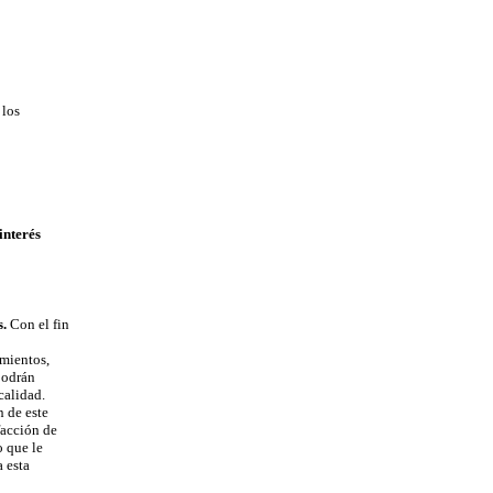
 los
interés
s.
Con el fin
mientos,
podrán
calidad.
 de este
acción de
o que le
 esta