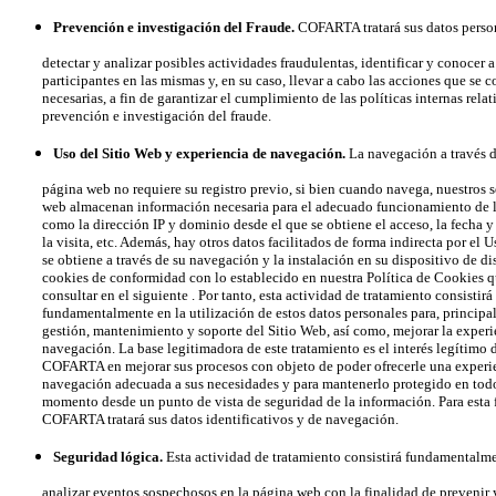
Prevención e investigación del Fraude.
COFARTA tratará sus datos perso
detectar y analizar posibles actividades fraudulentas, identificar y conocer a
participantes en las mismas y, en su caso, llevar a cabo las acciones que se c
necesarias, a fin de garantizar el cumplimiento de las políticas internas relati
prevención e investigación del fraude.
Uso del Sitio Web y experiencia de navegación.
La navegación a través d
página web no requiere su registro previo, si bien cuando navega, nuestros s
web almacenan información necesaria para el adecuado funcionamiento de l
como la dirección IP y dominio desde el que se obtiene el acceso, la fecha y 
la visita, etc. Además, hay otros datos facilitados de forma indirecta por el U
se obtiene a través de su navegación y la instalación en su dispositivo de dis
cookies de conformidad con lo establecido en nuestra Política de Cookies 
consultar en el siguiente . Por tanto, esta actividad de tratamiento consistirá
fundamentalmente en la utilización de estos datos personales para, principal
gestión, mantenimiento y soporte del Sitio Web, así como, mejorar la experi
navegación. La base legitimadora de este tratamiento es el interés legítimo 
COFARTA en mejorar sus procesos con objeto de poder ofrecerle una experie
navegación adecuada a sus necesidades y para mantenerlo protegido en tod
momento desde un punto de vista de seguridad de la información. Para esta f
COFARTA tratará sus datos identificativos y de navegación.
Seguridad lógica.
Esta actividad de tratamiento consistirá fundamentalm
analizar eventos sospechosos en la página web con la finalidad de prevenir 