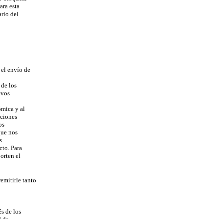
ra esta
rio del
 el envío de
de los
evos
mica y al
ciones
os
que nos
os
cto. Para
orten el
mitirle tanto
s de los