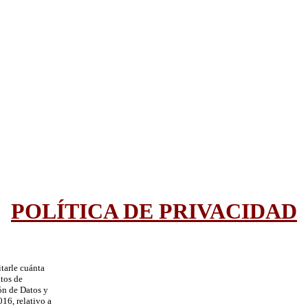
POLÍTICA DE PRIVACIDAD
itarle cuánta
atos de
ón de Datos y
16, relativo a