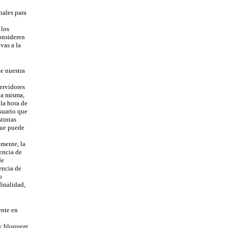
nales para
 los
onsideren
vas a la
e nuestra
ervidores
a misma,
la hora de
suario que
tintas
que puede
mente, la
encia de
de
ncia de
o
inalidad,
ente en
y bloquear