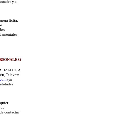
sonales y a
era lícita,
os
los
ndamentales
ERSONALES?
RCIALIZADORA
/n, Talavera
.com
(en
nalidades
lquier
 de
de contactar