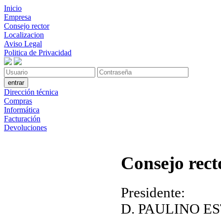
Inicio
Empresa
Consejo rector
Localizacion
Aviso Legal
Politica de Privacidad
Dirección técnica
Compras
Informática
Facturación
Devoluciones
C
onsejo rect
Presidente:
D. PAULINO 